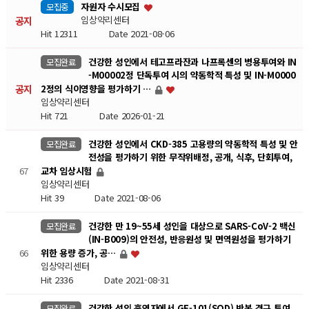
자원자 수시모집
모집중
공지
임상약리센터
Hit 12311
Date 2021-08-06
건강한 성인에서 테고프라잔과 나프록센의 병용투여와 IN
모집완료
-M00002정 단독투여 시의 약동학적 특성 및 IN-M0000
공지
2정의 식이영향을 평가하기 …
임상약리센터
Hit 721
Date 2026-01-21
건강한 성인에서 CKD-385 고용량의 약동학적 특성 및 안
모집완료
전성을 평가하기 위한 무작위배정, 공개, 식후, 단회투여,
67
교차 임상시험
임상약리센터
Hit 39
Date 2021-08-06
건강한 만 19~55세 성인을 대상으로 SARS-CoV-2 백신
모집완료
(IN-B009)의 안전성, 반응원성 및 면역원성을 평가하기
66
위한 용량 증가, 공…
임상약리센터
Hit 2336
Date 2021-08-31
건강한 성인 흡연자에서 GF-101(SOD) 반복 경구 투여
모집완료