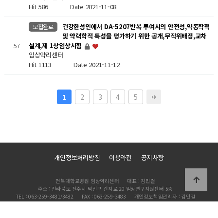
Hit 586
Date 2021-11-08
건강한성인에서 DA-5207반복 투여시의 안전성,약동학적
모집완료
및 약력학적 특성을 평가하기 위한 공개,무작위배정,교차
57
설계,제 1상임상시험
임상약리센터
Hit 1113
Date 2021-11-12
2
3
4
5
1
개인정보처리방침
이용약관
공지사항
전북대학교병원 임상약리센터
대표 : 김민걸
주소 : 전라북도 전주시 덕진구 건지로 20 임상연구지원센터 5층
TEL : 063-259-3481/3482
FAX : 063-259-3483
개인정보책임관리자 : 김민걸
이메일 : info@jbcp.kr
Copyright 2021 전북대학교병원 임상약리센터 All Rights Reserved.