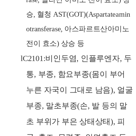
승
,
혈청
AST(GOT)(Aspartateamin
otransferase,
아스파르트산
아미노
전이 효소
)
상승 등
l
C2101:
비인두염
,
인플루엔자
,
두
통
,
부종
,
함요부종
(
몸이 부어
누른 자국이 그대로 남음
),
얼굴
부종
,
말초부종
(
손
,
발 등의 말
초 부위가 부은 상태상태
),
피