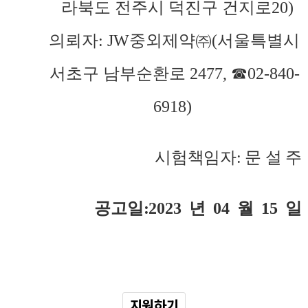
라북도 전주시 덕진구
건지로
20)
의뢰자
: JW
중외제약㈜
(
서울특별시
서초구 남부순환로
2477, ☎02-840-
6918)
시험책임자
:
문 설 주
공고일
:2023
년
04
월
15
일
지원하기