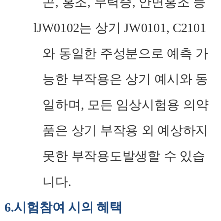
곤
,
홍조
,
무력증
,
안면홍조 등
l
JW0102
는 상기
JW0101, C2101
와 동일한 주성분으로 예측 가
능한 부작용은 상기 예시와 동
일하며
,
모든 임상시험용 의약
품은 상기 부작용 외 예상하지
못한 부작용도발생할 수 있습
니다
.
6.
시험참여 시의 혜택