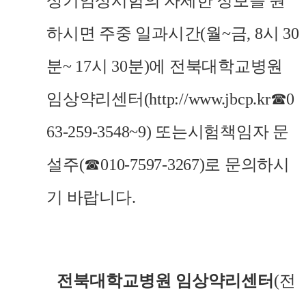
상기임상시험의 자세한 정보를 원
하시면 주중 일과시간
(
월
~
금
, 8
시
30
분
~ 17
시
30
분
)
에 전북대학교병원
임상약리센터
(http://www.jbcp.kr☎0
63-259-3548~9)
또는시험책임자 문
설주
(☎010-7597-3267)
로 문의하시
기 바랍니다
.
전북대학교병원
임상약리센터
(
전