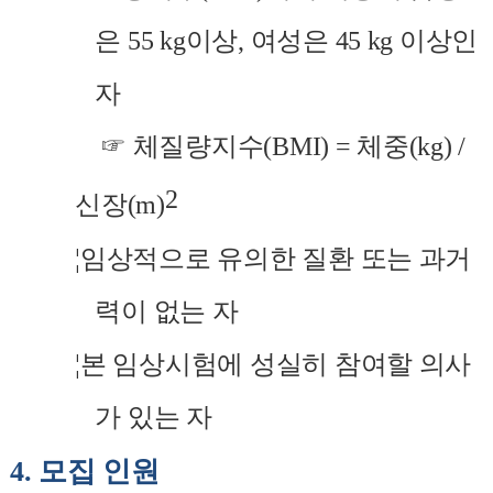
은
55 kg
이상
,
여성은
45 kg
이상인
자
☞ 체질량지수
(BMI) =
체중
(kg) /
2
신장
(m)
¦
임상적으로 유의한 질환 또는 과거
력이 없는 자
¦
본 임상시험에 성실히 참여할 의사
가 있는 자
4.
모집 인원