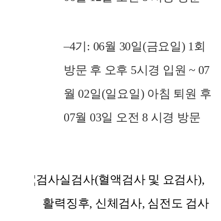
–
4
기
: 06
월
30
일
(
금요일
) 1
회
방문 후 오후
5
시경 입원
~ 07
월
02
일
(
일요일
)
아침 퇴원 후
07
월
03
일 오전
8
시경 방문
¦
검사실검사
(
혈액검사 및 요검사
),
활력징후
,
신체검사
,
심전도 검사