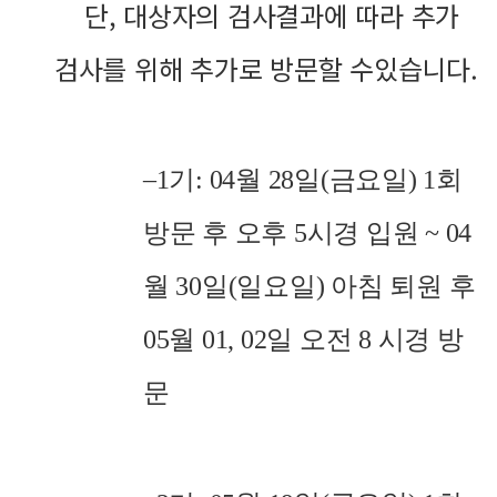
단
,
대상자의 검사결과에 따라 추가
검사를 위해 추가로 방문할 수있습니다
.
–
1
기
: 04
월
28
일
(
금요일
) 1
회
방문 후 오후
5
시경 입원
~ 04
월
30
일
(
일요일
)
아침 퇴원 후
05
월
01, 02
일 오전
8
시경 방
문