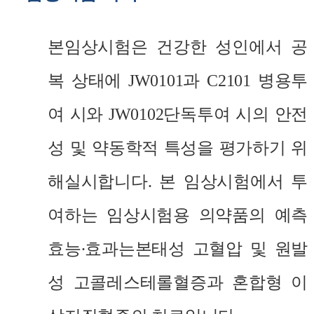
본임상시험은 건강한 성인에서 공
복 상태에
JW0101
과
C2101
병용투
여 시와
JW0102
단독투여 시의 안전
성 및 약동학적 특성을 평가하기 위
해실시합니다
.
본 임상시험에서 투
여하는 임상시험용 의약품의 예측
효능∙효과는
본태성
고혈압 및 원발
성
고콜레스테롤혈증과
혼합형
이