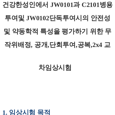
건강한성인에서
JW0101
과
C2101
병용
투여및
JW0102
단독투여시의 안전성
및 약동학적 특성을 평가하기 위한 무
작위배정
,
공개
,
단회투여
,
공복
,2x4
교
차임상시험
1.
임상시험 목적