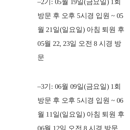
–
2
기
: 05
월
19
일
(
금요일
) 1
회
방문 후 오후
5
시경 입원
~ 05
월
21
일
(
일요일
)
아침 퇴원 후
05
월
22, 23
일 오전
8
시경 방
문
–
3
기
: 06
월
09
일
(
금요일
) 1
회
방문 후 오후
5
시경 입원
~ 06
월
11
일
(
일요일
)
아침 퇴원 후
06
월
12
일 오전
8
시경 방문