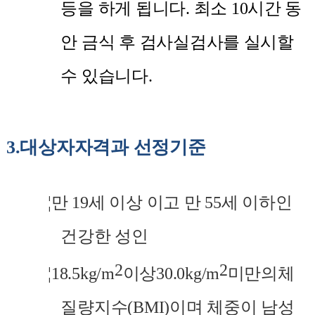
등을 하게 됩니다
.
최소
10
시간 동
안 금식 후 검사실검사를 실시할
수 있습니다
.
3.
대상자자격과 선정기준
¦
만
19
세 이상 이고 만
55
세 이하인
건강한 성인
2
2
¦
18.5kg/m
이상
30.0kg/m
미만의체
질량지수
(BMI)
이며 체중이 남성