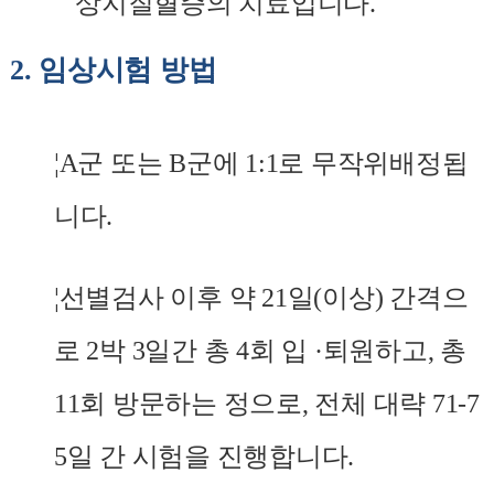
상지질혈증의
치료입니다
.
2.
임상시험 방법
¦
A
군 또는
B
군에
1:1
로
무작위배정됩
니다
.
¦
선별검사 이후 약
21
일
(
이상
)
간격으
로
2
박
3
일간 총
4
회 입
·
퇴원하고
,
총
11
회 방문하는 정으로
,
전체 대략
71-7
5
일 간 시험을 진행합니다
.