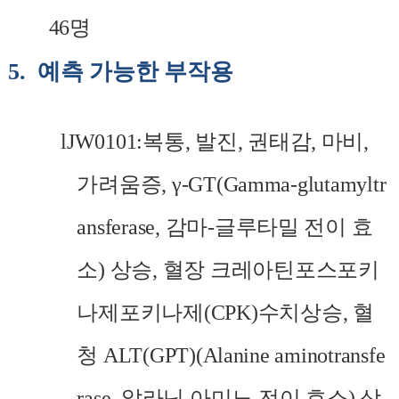
46
명
5.
예측 가능한 부작용
l
JW0101:
복통
,
발진
,
권태감
,
마비
,
가려움증
, γ-GT(Gamma-
glutamyltr
ansferase
,
감마
-
글루타밀
전이 효
소
)
상승
,
혈장
크레아틴포스
포키
나제포키나제
(CPK)
수치상승
,
혈
청
ALT(GPT)(Alanine aminotransfe
rase,
알라닌
아미노
전이 효소
)
상