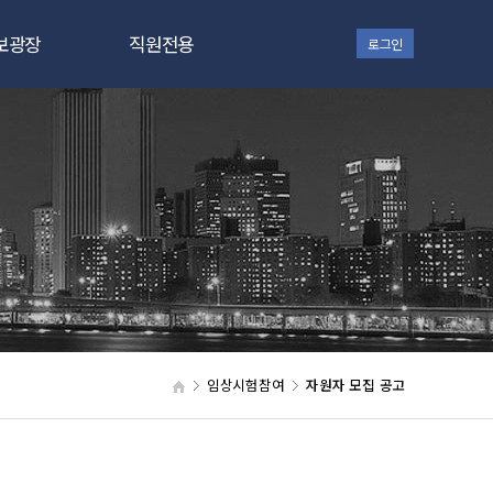
보광장
직원전용
로그인
지사항
대상자 관리
터 소식
SiteVault
자료실
Office 365
갤러리
 in ZEP
임상시험참여
자원자 모집 공고