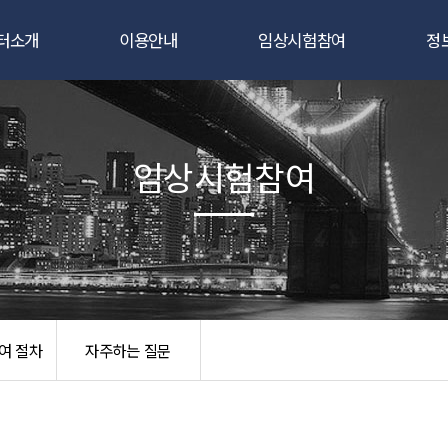
터소개
이용안내
임상시험참여
정
인사말
임상시험자료관리
자원자 모집 공고
공
요연구자
임상시험통계분석
임상시험이란?
센
임상시험참여
연혁
연구코디네이터
임상시험 참여 절차
조직도
임상약국
자주하는 질문
과실적
임상시험
/장비현황
여 절차
자주하는 질문