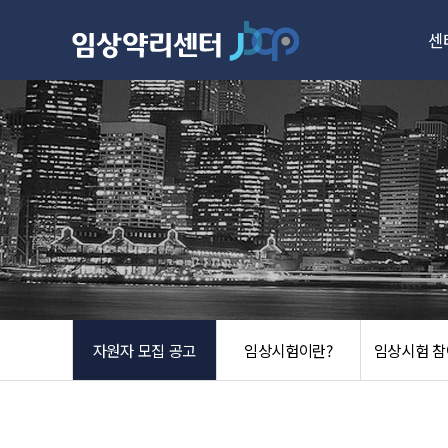
센
주
성
시설
자원자 모집 공고
임상시험이란?
임상시험 참