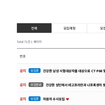
전체
모집예정
모
Total 71건
1 페이지
번호
공지
모집중
건강한 남성 시험대상자를 대상으로 CT-P68 
공지
모집완료
건강한 성인에서 테고프라잔과 나프록센의 병용투
공지
모집중
자원자 수시모집