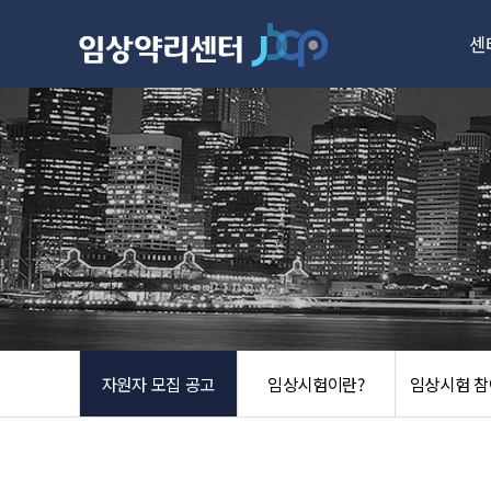
센
주
성
시설
자원자 모집 공고
임상시험이란?
임상시험 참