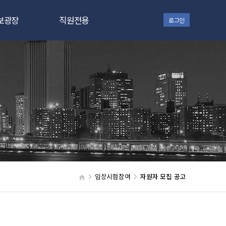
보광장
직원전용
로그인
지사항
대상자 관리
터 소식
SiteVault
자료실
Office 365
갤러리
 in ZEP
임상시험참여
자원자 모집 공고