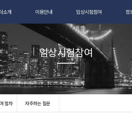
터소개
이용안내
임상시험참여
정
인사말
임상시험자료관리
자원자 모집 공고
공
요연구자
임상시험통계분석
임상시험이란?
센
임상시험참여
연혁
연구코디네이터
임상시험 참여 절차
조직도
임상약국
자주하는 질문
과실적
임상시험
/장비현황
여 절차
자주하는 질문