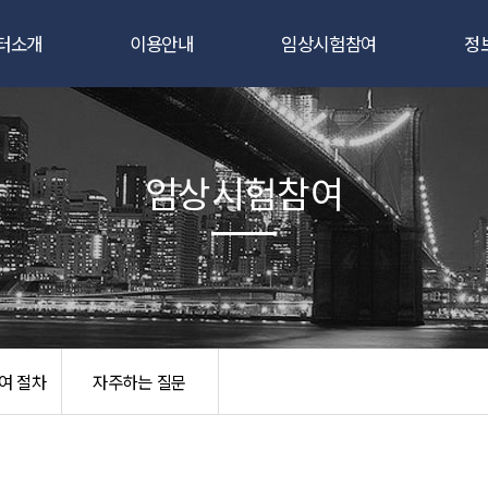
터소개
이용안내
임상시험참여
정
인사말
임상시험자료관리
자원자 모집 공고
공
요연구자
임상시험통계분석
임상시험이란?
센
임상시험참여
연혁
연구코디네이터
임상시험 참여 절차
조직도
임상약국
자주하는 질문
과실적
임상시험
/장비현황
여 절차
자주하는 질문