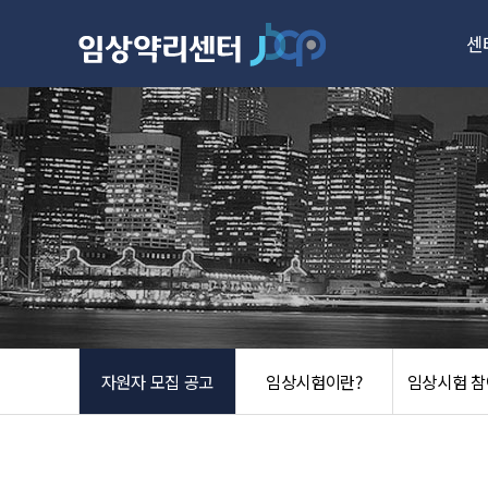
센
주
성
시설
자원자 모집 공고
임상시험이란?
임상시험 참