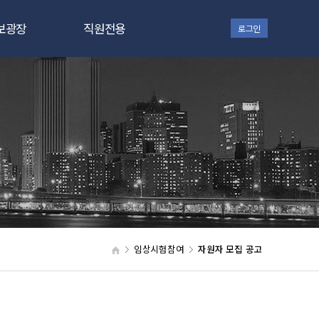
보광장
직원전용
로그인
지사항
대상자 관리
터 소식
SiteVault
자료실
Office 365
갤러리
 in ZEP
임상시험참여
자원자 모집 공고