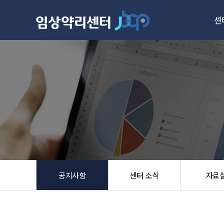
센
주
성
시설
공지사항
센터 소식
자료