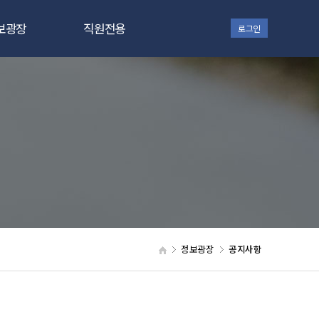
보광장
직원전용
로그인
지사항
대상자 관리
터 소식
SiteVault
자료실
Office 365
갤러리
 in ZEP
정보광장
공지사항