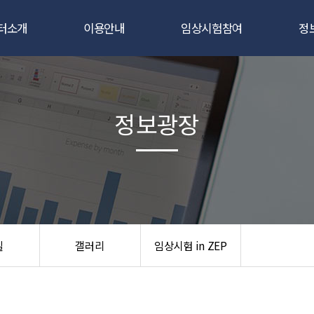
터소개
이용안내
임상시험참여
정
인사말
임상시험자료관리
자원자 모집 공고
공
요연구자
임상시험통계분석
임상시험이란?
센
정보광장
연혁
연구코디네이터
임상시험 참여 절차
조직도
임상약국
자주하는 질문
과실적
임상시험
/장비현황
실
갤러리
임상시험 in ZEP