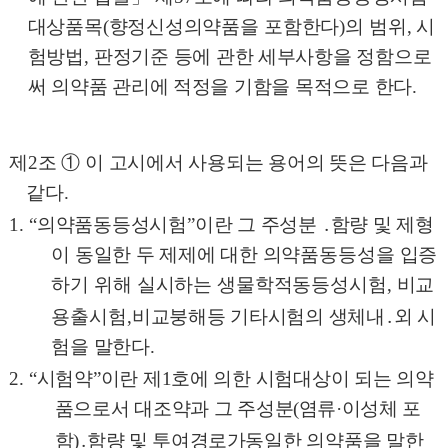
대상품목
(
향정신성
의약품을 포함한다
)
의 범위
,
시
험방법
,
판정기준 등에 관한 세부사항을 정함으로
써 의약품 관리에 적정을 기함을 목적으로 한다
.
제
2
조
①
이 고시에서 사용되는 용어의 뜻은 다음과
같다
.
1. “
의약품동등성시험
”
이란 그 주성분
․
함량 및 제형
이 동일한 두 제제에 대한
의약품동등성을 입증
하기 위해 실시하는 생물학적동등성시험
,
비교
용출시험
,
비교붕해등 기타시험의 생체내
․
외 시
험을 말한다
.
2.
“
시험약
”
이란 제
1
호에 의한 시험대상이 되는 의약
품으로서 대조약과 그
주성분
(
염류
·
이성체 포
함
)
․
함량 및 투여경로가
동일한 의약품을 말한