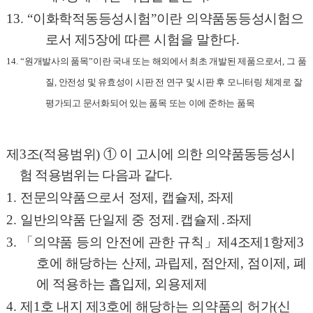
13. “
이화학적동등성시험
”
이란 의약품동등성시험으
로서 제
5
장에 따른 시험을 말한다
.
14. “
원개발사의 품목
”
이란 국내 또는 해외에서 최초 개발된 제품으로서
,
그 품
질
,
안전성 및 유효성이 시판 전 연구 및 시판 후 모니터링 체계로 잘
평가되고 문서화되어 있는 품목 또는 이에 준하는 품목
제
3
조
(
적용범위
)
①
이 고시에 의한 의약품동등성시
험 적용범위는 다음과 같다
.
1.
전문의약품으로서 정제
,
캡슐제
,
좌제
2.
일반의약품 단일제 중 정제
․
캡슐제
․
좌제
3.
「
의약품 등의 안전에 관한 규칙
」
제
4
조제
1
항제
3
호에 해당하는 산제
,
과립제
,
점안제
,
점이제
,
폐
에 적용하는 흡입제
,
외용제제
4.
제
1
호 내지 제
3
호에 해당하는 의약품의 허가
(
신