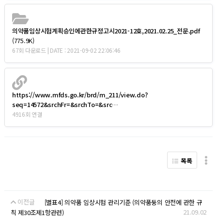
의약품임상시험계획승인에관한규정고시2021-12호,2021.02.25_전문.pdf
(775.9K)
67회 다운로드 | DATE : 2021-09-02 22:06:46
https://www.mfds.go.kr/brd/m_211/view.do?
seq=14572&srchFr=&srchTo=&src…
4916회 연결
목록
이전글
[별표4] 의약품 임상시험 관리기준 (의약품둥의 안전에 관한 규
21.09.02
칙 제30조제1항관련)