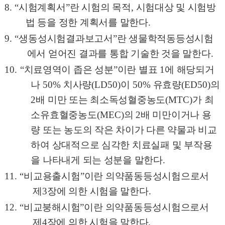
8. “
시험계획서
”
란 시험의 목적
,
시험대상 및 시험방
법 등을 정한 계획서를 말한다
.
9.
“
생동성시험결과보고서
”
란 생물학적동등성시험
에서 얻어진 결과를 통합 기술한 것을 말한다
.
10.
“
치료영역이 좁은 성분
”
이란 별표
1
에 해당되거
나
50%
치사량
(LD50)
이
50%
유효량
(ED50)
의
2
배 미만 또는 최소독성혈중농도
(MTC)
가 최
소유효혈중농도
(MEC)
의
2
배 미만이거나 용
량 또는 농도의 작은 차이가 다른 약물과 비교
하여 상대적으로 심각한 치료실패 및 부작용
을 나타내게 되는 성분을 말한다
.
11
. “
비교용출시험
”
이란 의약품동등성시험으로서
제
3
장에 의한 시험을 말한다
.
12. “
비교붕해시험
”
이란 의약품동등성시험으로서
제
4
장에 의한 시험을 말한다
.