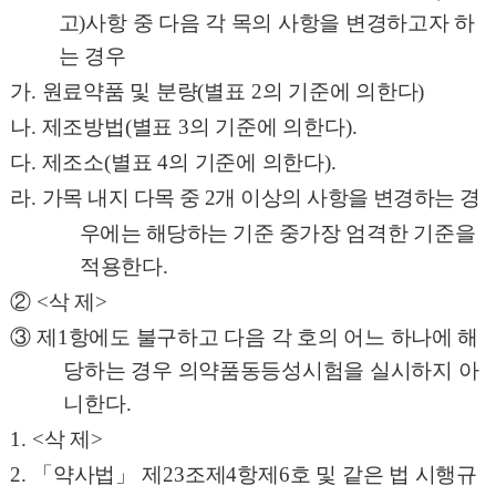
고
)
사항 중 다음 각 목의 사항을 변경하고자 하
는 경우
가
.
원료약품 및 분량
(
별표
2
의 기준에 의한다
)
나
.
제조방법
(
별표
3
의 기준에 의한다
).
다
.
제조소
(
별표
4
의 기준에 의한다
).
라
.
가목 내지 다목 중
2
개 이상의 사항을 변경하는 경
우에는 해당하는 기준 중
가장 엄격한 기준을
적용한다
.
②
<
삭 제
>
③
제
1
항에도 불구하고 다음 각 호의 어느 하나에 해
당하는 경우 의약품동등성시험을 실시하지 아
니한다
.
1. <
삭 제
>
2.
「
약사법
」
제
23
조제
4
항제
6
호 및 같은 법 시행규