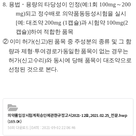
8.
용법
・
용량의 타당성이 인정
(
예
:1
회
100mg
～
200
mg)
되고 정수배로 의약품동등성시험을 실시
[
예
:
대조약
200mg (1
캡슐
)
과 시험약
100mg(2
캡슐
)]
하여 적합한 품목
②
이미 허가
(
신고
)
된
품목 중 주성분의 종류 및 그 함
량과 제형
·
투여경로가
동일한 품목이 없는 경
우는
허가
(
신고수리
)
와 동시에 당해 품목이 대조약으로
선정된 것으로 본다
.
의약품임상시험계획승인에관한규정고시2021-12호,2021.02.25_전문.hwp
(169.0K)
50회 다운로드 | DATE : 2021-09-02 22:06:46