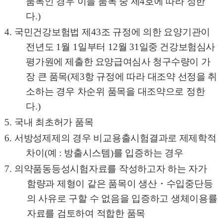
품목인 경우 이들 품목 중 제
4
호에 따라 정한
다
.)
4.
국민건강보험법 제
43
조 규정에 의한 요양기관이
전년도
1
월
1
일부터
12
월
31
일중 건강보험심사
평가원에 제출한 요양급여심사 청구수량이 가
장 큰 품
목
(
제
3
항 규정에 따라 대조약 선정을 취
소하는 경우 차순위 품목을 대조약으로 정한
다
.)
5.
국내 최초허가 품목
6.
서방성제제의 경우 비교용출시험결과로 제제학적
차이
(
예
:
방출시스템
)
를 입증하는 경우
7.
의약품동등성시험자료를 작성하고자 하는 자가
함량과 제형이 같은 품목이 생산
・
수입중단등
의 사유로 구할 수 없음을 입증하고 생체이용률
자료를 검토하여 적합한 품목