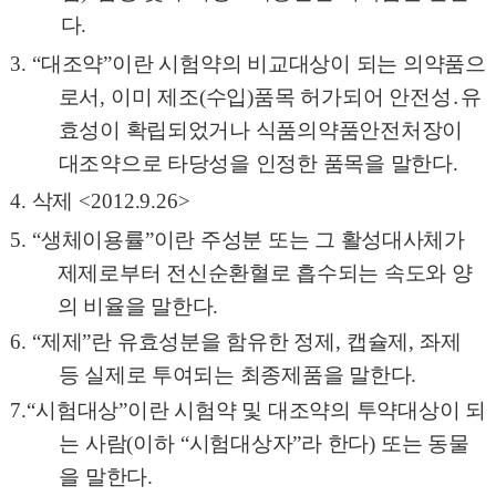
다
.
3. “
대조약
”
이란 시험약의 비교대상이 되는 의약품으
로서
,
이미 제조
(
수입
)
품목 허가되어 안전성
․
유
효성이 확립되었거나 식품의약품안전처장이
대조약으로 타당성을 인정한 품목을 말한다
.
4.
삭제
<2012.9.26>
5. “
생체이용률
”
이란 주성분 또는 그 활성대사체가
제제로부터 전신순환혈로 흡수되는 속도와 양
의 비율을 말한다
.
6. “
제제
”
란 유효성분을 함유한 정제
,
캡슐제
,
좌제
등 실제로 투여되는 최종제품을 말한다
.
7.
“
시험대상
”
이란 시험약 및 대조약의 투약대상이 되
는 사람
(
이하
“
시험대상자
”
라 한다
)
또는 동물
을 말한다
.