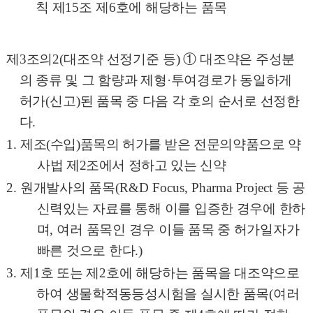
칙 제
15
조 제
6
호에 해당하는 품목
제
3
조의
2(
대조약 선정기준 등
)
①
대조약은 주성분
의 종류 및 그 함량과 제형
·
투여경로가 동일하게
허가
(
신고
)
된 품목 중 다음 각 호의 순서로 선정한
다
.
1.
제조
(
수입
)
품목의 허가를 받은 전문의약품으로 약
사법 제
2
조에서 정하고 있
는 신약
2.
원개발사의 품목
(R&D Focus, Pharma Project
등 공
신력있는 자료를 통해 이를 입증한 경우에 한하
며
,
여러 품목인 경우 이들 품목 중 허가일자가
빠른 것으로 한다
.)
3.
제
1
호 또는 제
2
호에 해당하는 품목을 대조약으로
하여 생물학적동등성시험을 실시한 품목
(
여러