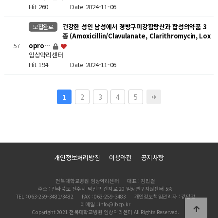
Hit 260
Date 2024-11-06
건강한 성인 남성에서 경방구미강활탕산과 합성의약품 3
모집완료
종 (Amoxicillin/Clavulanate, Clarithromycin, Lox
57
opro…
임상약리센터
Hit 194
Date 2024-11-06
2
3
4
5
1
개인정보처리방침
이용약관
공지사항
전북대학교병원 임상약리센터
대표 : 김민걸
주소 : 전라북도 전주시 덕진구 건지로 20 임상연구지원센터 5층
TEL : 063-259-3481/3482
FAX : 063-259-3483
개인정보책임관리자 : 김민걸
이메일 : info@jbcp.kr
Copyright 2021 전북대학교병원 임상약리센터 All Rights Reserved.