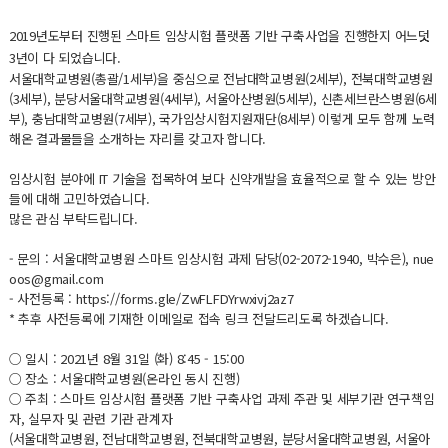
2019년도부터 진행된 스마트 임상시험 플랫폼 기반 구축사업을 진행한지 어느덧
3년이 다 되었습니다.
서울대학교병원(총괄/1세부)을 중심으로 전남대학교병원(2세부), 전북대학교병원
(3세부), 분당서울대학교병원(4세부), 서울아산병원(5세부), 신촌세브란스병원(6세
부), 충남대학교병원(7세부), 국가임상시험지원재단(8세부) 이렇게 모두 함께 노력
해온 결과물들을 소개하는 자리를 갖고자 합니다.
임상시험 분야에 IT 기술을 접목하여 보다 신약개발을 효율적으로 할 수 있는 방안
들에 대해 고민하였습니다.
많은 관심 부탁드립니다.
- 문의 : 서울대학교병원 스마트 임상시험 과제 담당(02-2072-1940, 박수은), nue
oos@gmail.com
- 사전등록 : https://forms.gle/ZwFLFDYrwxivj2az7
* 추후 사전등록에 기재한 이메일로 접속 링크 전달드리도록 하겠습니다.
○ 일시 : 2021년 8월 31일 (화) 8:45 - 15:00
○ 장소 : 서울대학교병원(온라인 동시 진행)
○ 주최 : 스마트 임상시험 플랫폼 기반 구축사업 과제 주관 및 세부기관 연구책임
자, 실무자 및 관련 기관 관계자
(서울대학교병원, 전남대학교병원, 전북대학교병원, 분당서울대학교병원, 서울아